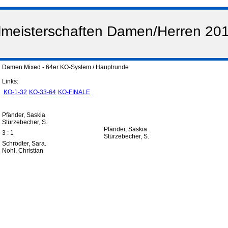
elmeisterschaften Damen/Herren 20
Damen Mixed - 64er KO-System / Hauptrunde
Links:
KO-1-32
KO-33-64
KO-FINALE
Pfänder, Saskia
Stürzebecher, S.
Pfänder, Saskia
3 : 1
Stürzebecher, S.
Schrödter, Sara.
Nohl, Christian